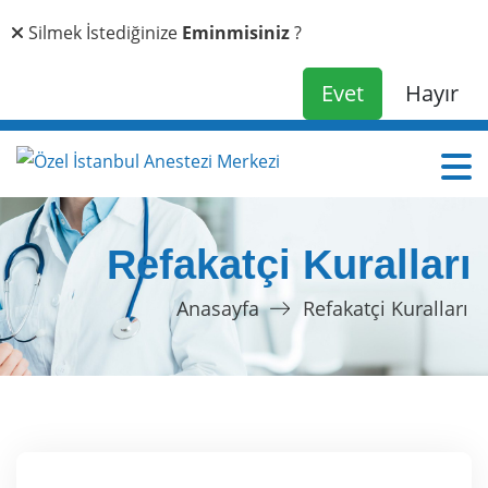
Silmek İstediğinize
Eminmisiniz
?
Eminseniz Lütfen Evet'e Basın.
Evet
Hayır
Refakatçi Kuralları
Anasayfa
Refakatçi Kuralları